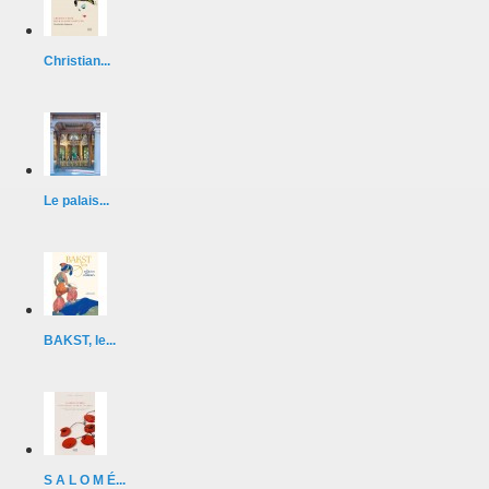
Christian...
Le palais...
BAKST, le...
S A L O M É...