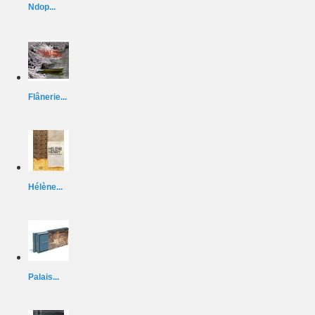
Ndop...
Flânerie...
Hélène...
Palais...