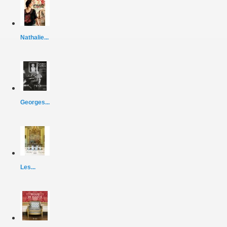
Nathalie...
Georges...
Les...