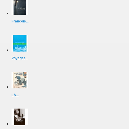
François...
Voyages...
LA...