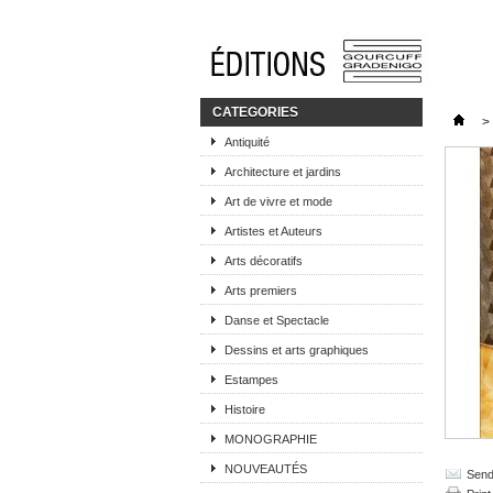
CATEGORIES
>
Antiquité
Architecture et jardins
Art de vivre et mode
Artistes et Auteurs
Arts décoratifs
Arts premiers
Danse et Spectacle
Dessins et arts graphiques
Estampes
Histoire
MONOGRAPHIE
NOUVEAUTÉS
Send 