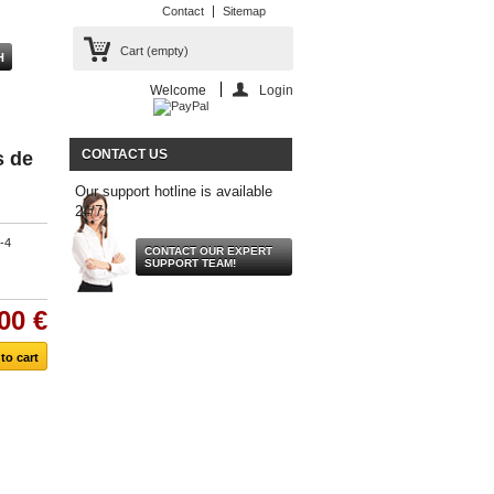
Contact
Sitemap
Cart
(empty)
Welcome
Login
CONTACT US
s de
Our support hotline is available
24/7.
-4
CONTACT OUR EXPERT
SUPPORT TEAM!
00 €