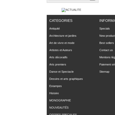
CATEGORIES
INFORM
Antiquité
Specials
Architecture et jardins
New produc
Art de vivre et mode
Best sellers
Artistes et Auteurs
Contact us
Arts décoratifs
Mentions lég
Arts premiers
Paiement sé
Danse et Spectacle
Sitemap
Dessins et arts graphiques
Estampes
Histoire
MONOGRAPHIE
NOUVEAUTÉS
OFFRES SPECIALES