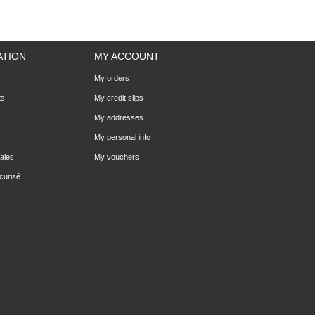
ATION
MY ACCOUNT
My orders
ts
My credit slips
My addresses
My personal info
ales
My vouchers
curisé