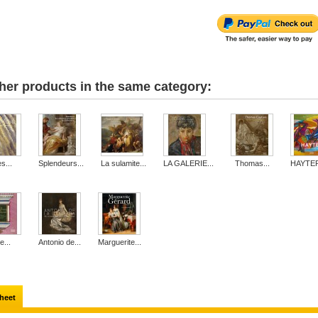
her products in the same category:
s...
Splendeurs...
La sulamite...
LA GALERIE...
Thomas...
HAYTER 
...
Antonio de...
Marguerite...
heet