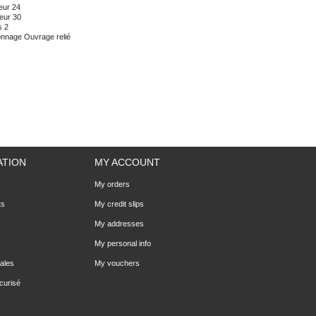
eur
24
eur
30
s
2
onnage
Ouvrage relié
ATION
MY ACCOUNT
My orders
ts
My credit slips
My addresses
My personal info
ales
My vouchers
curisé