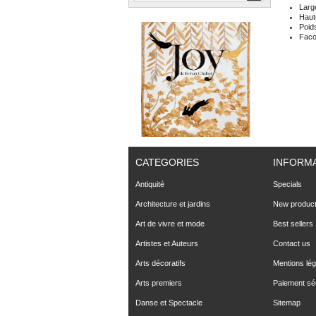
Larg
Haut
Poid
Fac
CATEGORIES
INFORM
Antiquité
Specials
Architecture et jardins
New produc
Art de vivre et mode
Best sellers
Artistes et Auteurs
Contact us
Arts décoratifs
Mentions lég
Arts premiers
Paiement sé
Danse et Spectacle
Sitemap