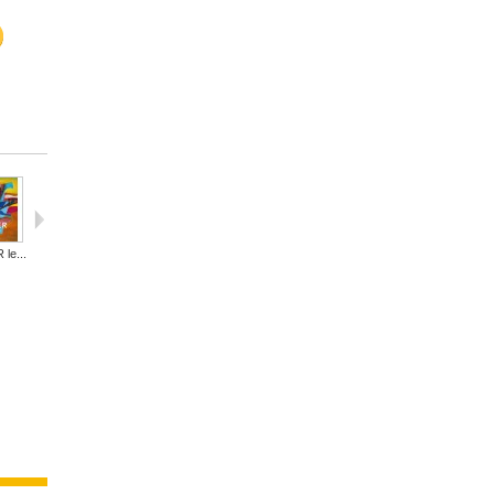
le...
Jean-Pierre...
Une facétie...
André...
Hiroshige...
CHU...