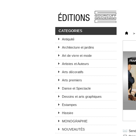
CATEGORIES
>
Antiquité
Architecture et jardins
Art de vivre et mode
Artistes et Auteurs
Arts décoratifs
Arts premiers
Danse et Spectacle
Dessins et arts graphiques
Estampes
Histoire
MONOGRAPHIE
NOUVEAUTÉS
Send 