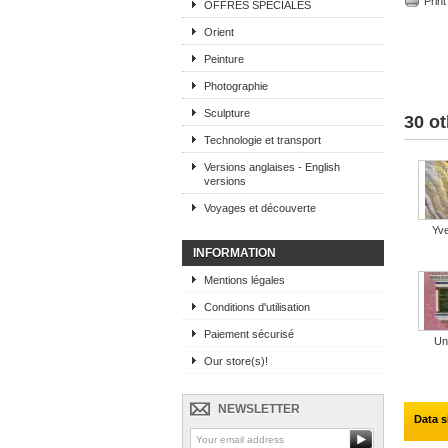
Print
OFFRES SPECIALES
Orient
Peinture
Photographie
Sculpture
30 ot
Technologie et transport
Versions anglaises - English
versions
Voyages et découverte
Yve
INFORMATION
Mentions légales
Conditions d'utilisation
Paiement sécurisé
Une
Our store(s)!
NEWSLETTER
Data s