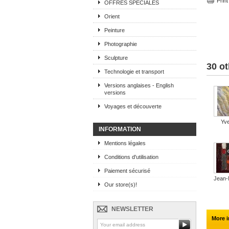
Print
OFFRES SPECIALES
Orient
Peinture
Photographie
Sculpture
30 ot
Technologie et transport
Versions anglaises - English
versions
Voyages et découverte
Yve
INFORMATION
Mentions légales
Conditions d'utilisation
Paiement sécurisé
Jean-M
Our store(s)!
NEWSLETTER
More i