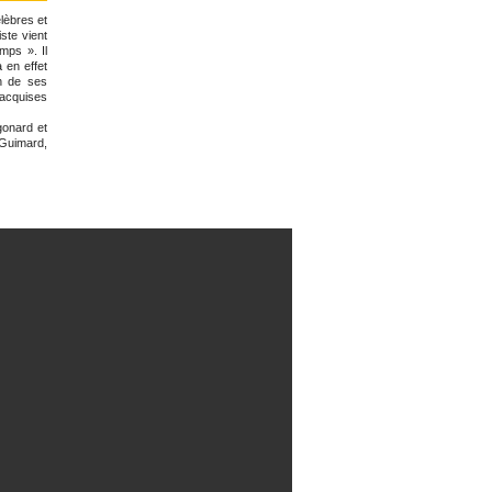
lèbres et
iste vient
mps ». Il
 en effet
n de ses
 acquises
gonard et
Guimard,