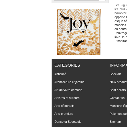
Les Figu
les plus 
boulever
apporte l
esquissé
modèles.
au cours
L’ouvrag
lève le 
L’Inspirat
CATEGORIES
INFORM
Antiquité
Specials
Architecture et jardins
New produc
Art de vivre et mode
Best sellers
Artistes et Auteurs
Contact us
Arts décoratifs
Mentions lég
Arts premiers
Paiement sé
Danse et Spectacle
Sitemap