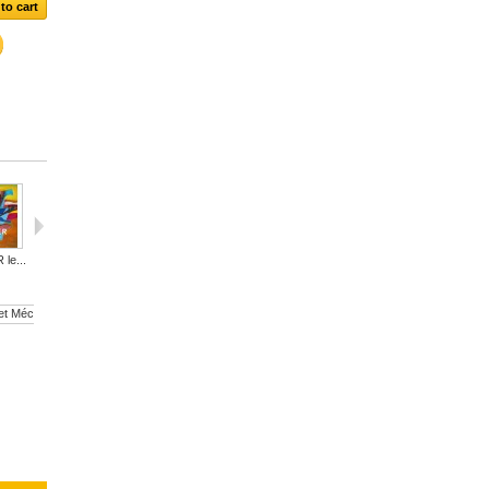
le...
Jean-Pierre...
André...
Hiroshige...
CHU...
La...
Antonio de...
Marguerite...
Foujita,...