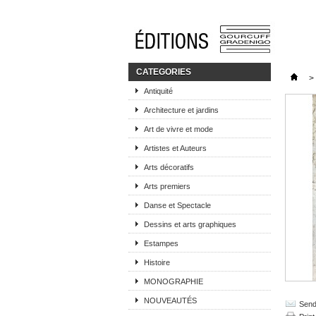
CATEGORIES
>
Antiquité
Architecture et jardins
Art de vivre et mode
Artistes et Auteurs
Arts décoratifs
Arts premiers
Danse et Spectacle
Dessins et arts graphiques
Estampes
Histoire
MONOGRAPHIE
NOUVEAUTÉS
Send 