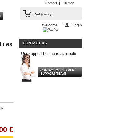
Contact
Sitemap
Cart
(empty)
Welcome
Login
CONTACT US
d Les
Our support hotline is available
24/7.
CONTACT OUR EXPERT
SUPPORT TEAM!
-5
00 €