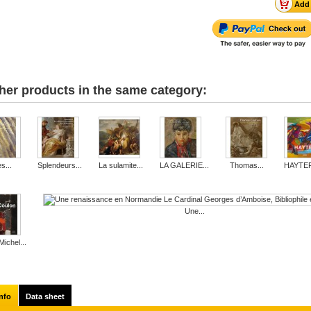
her products in the same category:
s...
Splendeurs...
La sulamite...
LA GALERIE...
Thomas...
HAYTER 
Une...
ichel...
nfo
Data sheet