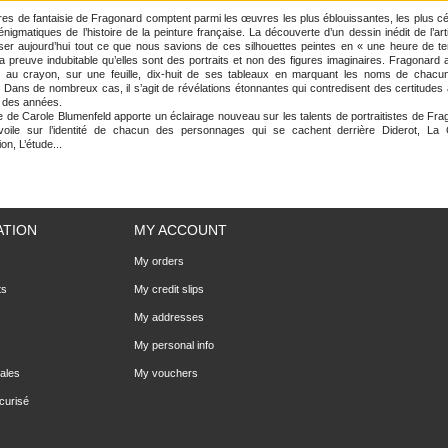
res de fantaisie de Fragonard comptent parmi les œuvres les plus éblouissantes, les plus cé
énigmatiques de l’histoire de la peinture française. La découverte d’un dessin inédit de l’art
ser aujourd’hui tout ce que nous savions de ces silhouettes peintes en « une heure de te
a preuve indubitable qu’elles sont des portraits et non des figures imaginaires. Fragonard a
 au crayon, sur une feuille, dix-huit de ses tableaux en marquant les noms de chacu
 Dans de nombreux cas, il s’agit de révélations étonnantes qui contredisent des certitudes
 des années.
e de Carole Blumenfeld apporte un éclairage nouveau sur les talents de portraitistes de Fra
voile sur l’identité de chacun des personnages qui se cachent derrière Diderot, La 
ion, L’étude...
ATION
MY ACCOUNT
My orders
ts
My credit slips
My addresses
My personal info
ales
My vouchers
curisé