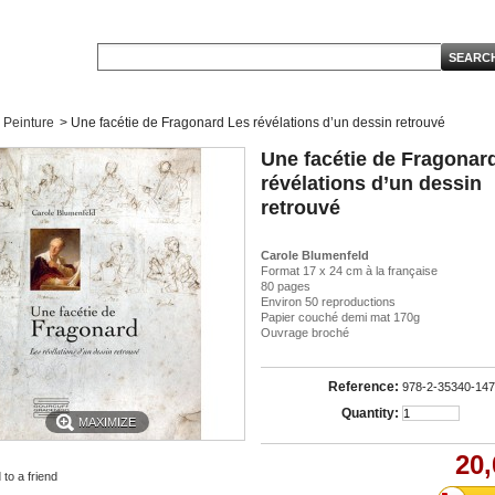
Peinture
>
Une facétie de Fragonard Les révélations d’un dessin retrouvé
Une facétie de Fragonar
révélations d’un dessin
retrouvé
Carole Blumenfeld
Format 17 x 24 cm à la française
80 pages
Environ 50 reproductions
Papier couché demi mat 170g
Ouvrage broché
Reference:
978-2-35340-147
Quantity:
MAXIMIZE
20,
to a friend