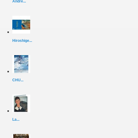
André...
Hiroshige...
CHU...
La...