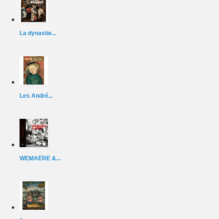
La dynastie...
Les André...
WEMAËRE &...