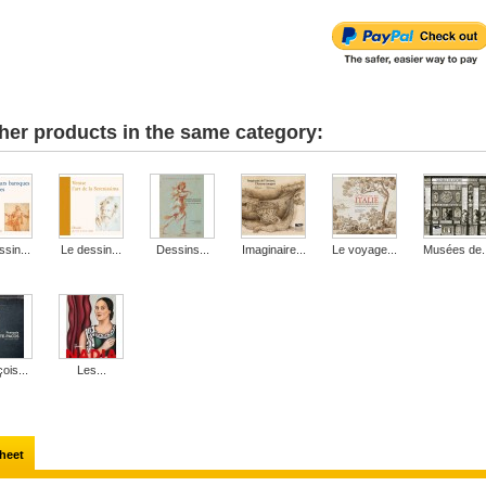
her products in the same category:
sin...
Le dessin...
Dessins...
Imaginaire...
Le voyage...
Musées de..
ois...
Les...
heet