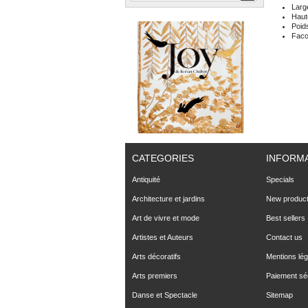
Larg
Haut
Poid
Fac
CATEGORIES
INFORM
Antiquité
Specials
Architecture et jardins
New produc
Art de vivre et mode
Best sellers
Artistes et Auteurs
Contact us
Arts décoratifs
Mentions lég
Arts premiers
Paiement sé
Danse et Spectacle
Sitemap