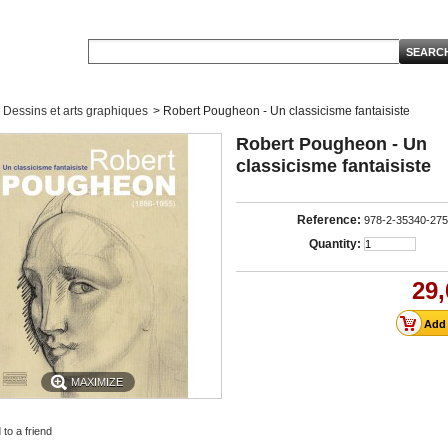
Dessins et arts graphiques
>
Robert Pougheon - Un classicisme fantaisiste
Robert Pougheon - Un
classicisme fantaisiste
Reference:
978-2-35340-275
Quantity:
29,
MAXIMIZE
to a friend