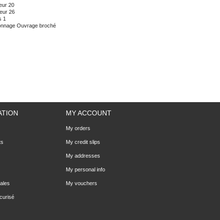
eur
20
eur
26
s
1
onnage
Ouvrage broché
ATION
MY ACCOUNT
My orders
ts
My credit slips
My addresses
My personal info
ales
My vouchers
curisé