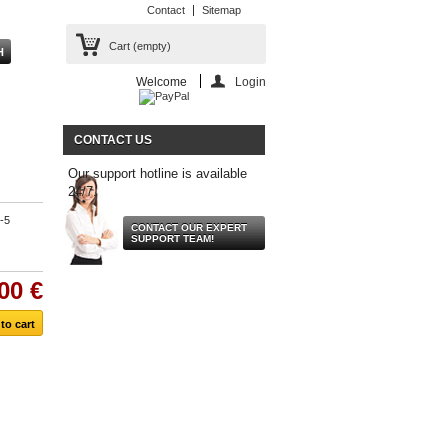
Contact
Sitemap
Cart
(empty)
Welcome
Login
CONTACT US
Our support hotline is available
24/7.
-5
CONTACT OUR EXPERT
SUPPORT TEAM!
00 €