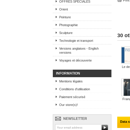
Print
OFFRES SPECIALES
Orient
Peinture
Photographie
Sculpture
30 ot
Technologie et transport
Versions anglaises - English
versions
Voyages et découverte
Le des
INFORMATION
Mentions légales
Conditions d'utilisation
Paiement sécurisé
Franç
Our store(s)!
NEWSLETTER
Data s