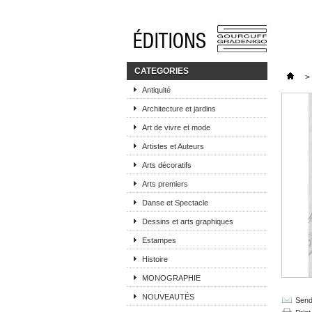
CATEGORIES
>
Antiquité
Architecture et jardins
Art de vivre et mode
Artistes et Auteurs
Arts décoratifs
Arts premiers
Danse et Spectacle
Dessins et arts graphiques
Estampes
Histoire
MONOGRAPHIE
NOUVEAUTÉS
Send 