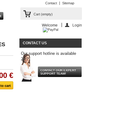
Contact
Sitemap
Cart
(empty)
Welcome
Login
CONTACT US
ES
Our support hotline is available
24/7.
CONTACT OUR EXPERT
00 €
SUPPORT TEAM!