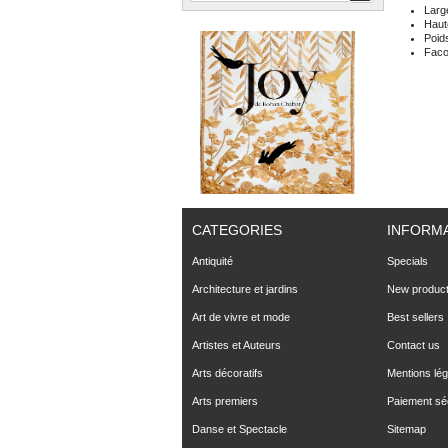
Larg
Haut
Poid
Fac
CATEGORIES
INFORM
Antiquité
Specials
Architecture et jardins
New produc
Art de vivre et mode
Best sellers
Artistes et Auteurs
Contact us
Arts décoratifs
Mentions lég
Arts premiers
Paiement sé
Danse et Spectacle
Sitemap