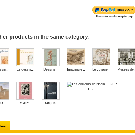
her products in the same category:
sin...
Le dessin...
Dessins...
Imaginaire...
Le voyage...
Musées de..
Les...
ur...
LYONEL...
François...
heet