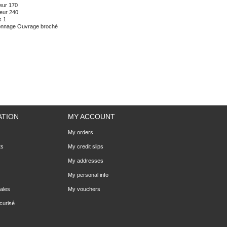
eur
170
eur
240
s
1
onnage
Ouvrage broché
ATION
MY ACCOUNT
My orders
ts
My credit slips
My addresses
My personal info
ales
My vouchers
curisé