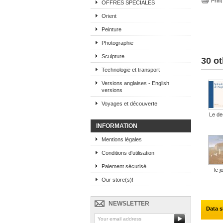
Print
OFFRES SPECIALES
Orient
Peinture
Photographie
Sculpture
30 ot
Technologie et transport
Versions anglaises - English
versions
Voyages et découverte
Le des
INFORMATION
Mentions légales
Conditions d'utilisation
Paiement sécurisé
le jo
Our store(s)!
NEWSLETTER
Data s