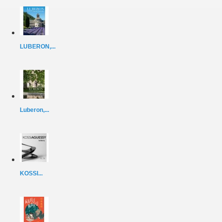
LUBERON,...
Luberon,...
KOSSI...