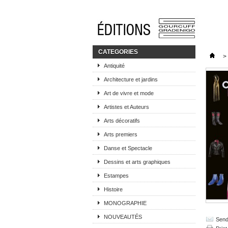
CATEGORIES
>
Antiquité
Architecture et jardins
Art de vivre et mode
Artistes et Auteurs
Arts décoratifs
Arts premiers
Danse et Spectacle
Dessins et arts graphiques
Estampes
Histoire
MONOGRAPHIE
NOUVEAUTÉS
Send 