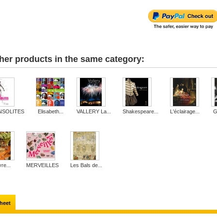
her products in the same category:
INSOLITES
Elisabeth...
VALLERY La...
Shakespeare...
L'éclairage...
G
vre...
MERVEILLES
Les Bals de...
heet