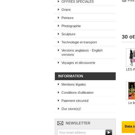
Print
OFFRES SPECIALES
Orient
Peinture
Photographie
Sculpture
30 ot
Technologie et transport
Versions anglaises - English
versions
Voyages et découverte
LES 
INFORMATION
Mentions légales
Conditions d'utilisation
Paiement sécurisé
Le li
Our store(s)!
NEWSLETTER
Data s