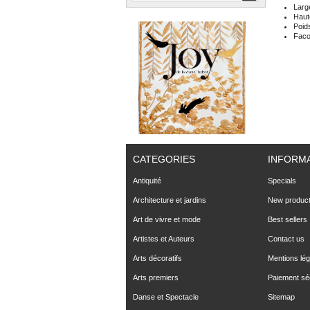
Larg
Haut
Poid
Fac
CATEGORIES
INFORM
Antiquité
Specials
Architecture et jardins
New produc
Art de vivre et mode
Best sellers
Artistes et Auteurs
Contact us
Arts décoratifs
Mentions lég
Arts premiers
Paiement sé
Danse et Spectacle
Sitemap