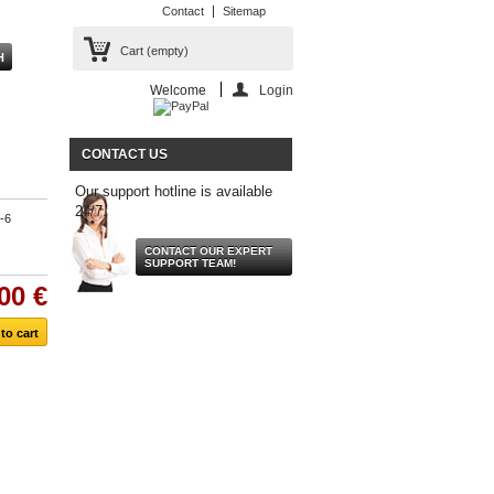
Contact
Sitemap
Cart
(empty)
Welcome
Login
CONTACT US
Our support hotline is available
24/7.
-6
CONTACT OUR EXPERT
SUPPORT TEAM!
00 €