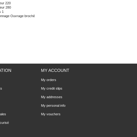
eur
220
eur
280
s
1
onnage
Ouvrage broché
ATION
MY ACCOUNT
My orders
ts
My credit slips
My addresses
My personal info
ales
My vouchers
curisé