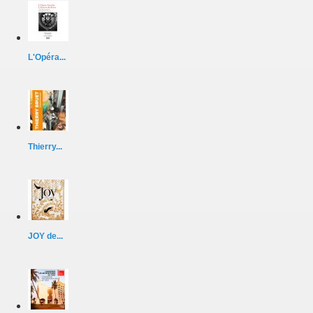
L'Opéra...
Thierry...
JOY de...