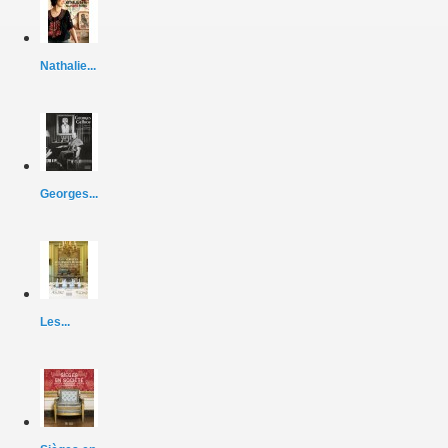
Nathalie...
Georges...
Les...