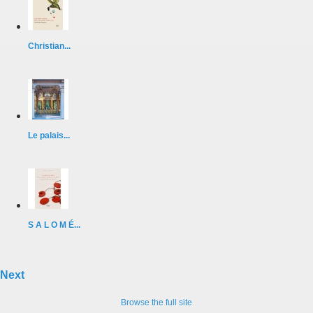
Christian...
Le palais...
S A L O M É...
Next
Browse the full site