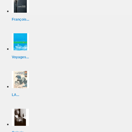
François...
Voyages...
LA...