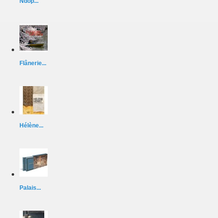
Ndop...
Flânerie...
Hélène...
Palais...