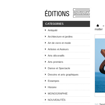
CATEGORIES
>
matter
Antiquité
Architecture et jardins
Art de vivre et mode
Artistes et Auteurs
Arts décoratifs
Arts premiers
Danse et Spectacle
Dessins et arts graphiques
Estampes
Histoire
MONOGRAPHIE
NOUVEAUTÉS
Send 