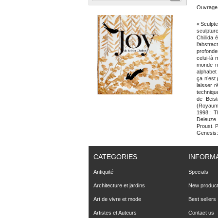
Ouvrage b
« Sculpt
sculptur
Chillida
l’abstrac
profonde
celui-là 
monde n’
alphabet 
ça n’est 
laisser r
technique
de Beist
(Royaume
1998 ; T
Deleuze 
Proust. 
Genesis: 
CATEGORIES
INFORM
Antiquité
Specials
Architecture et jardins
New produc
Art de vivre et mode
Best sellers
Artistes et Auteurs
Contact us