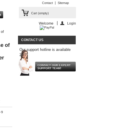
Contact
Sitemap
Cart
(empty)
Welcome
Login
 of
CONTACT US
se of
Our support hotline is available
24/7.
er
CONTACT OUR EXPERT
SUPPORT TEAM!
g
-9