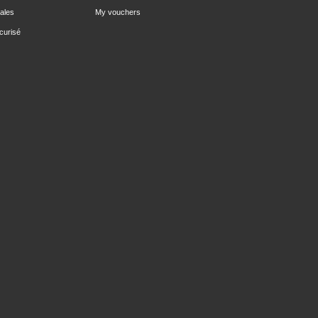
ales
My vouchers
curisé