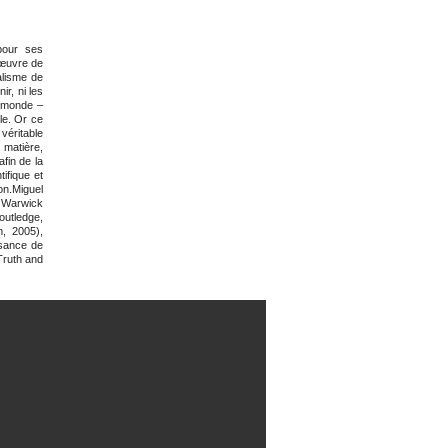
pour ses
’œuvre de
alisme de
ir, ni les
n monde –
le. Or ce
véritable
a matière,
afin de la
ifique et
ion.Miguel
 Warwick
outledge,
m, 2005),
ssance de
Truth and