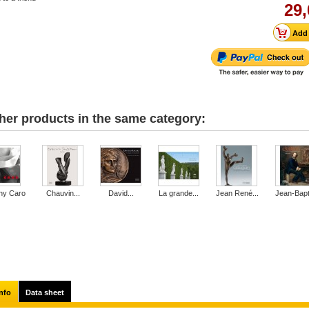
29,
her products in the same category:
ny Caro
Chauvin...
David...
La grande...
Jean René...
Jean-Bapti
nfo
Data sheet