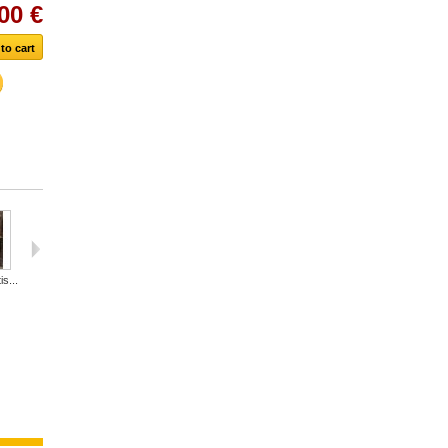
00 €
s...
PHILIPPE...
Les...
Claude et...
Carlo...
MAILLOL...