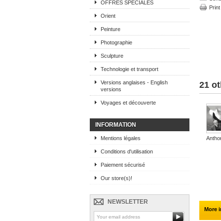
OFFRES SPECIALES
Print
Orient
Peinture
Photographie
Sculpture
Technologie et transport
Versions anglaises - English
21 ot
versions
Voyages et découverte
INFORMATION
Mentions légales
Antho
Conditions d'utilisation
Paiement sécurisé
Our store(s)!
NEWSLETTER
More i