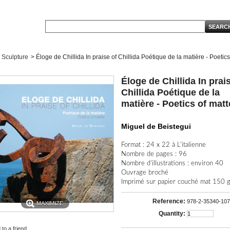
Sculpture
>
Éloge de Chillida In praise of Chillida Poétique de la matière - Poetics
Éloge de Chillida In prai
Chillida Poétique de la
matière - Poetics of matt
Miguel de Beistegui
Format : 24 x 22 à L’italienne
Nombre de pages : 96
Nombre d’illustrations : environ 40
Ouvrage broché
Imprimé sur papier couché mat 150 
Reference:
978-2-35340-107
MAXIMIZE
Quantity:
to a friend