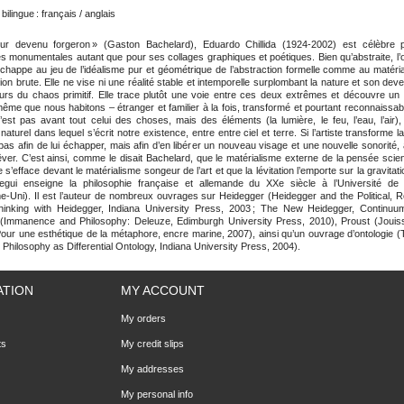
ilingue : français / anglais
eur devenu forgeron » (Gaston Bachelard), Eduardo Chillida (1924-2002) est célèbre 
es monumentales autant que pour ses collages graphiques et poétiques. Bien qu’abstraite, l
 échappe au jeu de l’idéalisme pur et géométrique de l’abstraction formelle comme au matéri
tion brute. Elle ne vise ni une réalité stable et intemporelle surplombant la nature et son deven
urs du chaos primitif. Elle trace plutôt une voie entre ces deux extrêmes et découvre u
même que nous habitons – étranger et familier à la fois, transformé et pourtant reconnaissab
est pas avant tout celui des choses, mais des éléments (la lumière, le feu, l’eau, l’air), 
naturel dans lequel s’écrit notre existence, entre entre ciel et terre. Si l’artiste transforme l
pas afin de lui échapper, mais afin d’en libérer un nouveau visage et une nouvelle sonorité, 
êver. C’est ainsi, comme le disait Bachelard, que le matérialisme externe de la pensée scient
 s’efface devant le matérialisme songeur de l’art et que la lévitation l’emporte sur la gravitat
egui enseigne la philosophie française et allemande du XXe siècle à l’Université de
-Uni). Il est l’auteur de nombreux ouvrages sur Heidegger (Heidegger and the Political, R
hinking with Heidegger, Indiana University Press, 2003 ; The New Heidegger, Continuu
(Immanence and Philosophy: Deleuze, Edimburgh University Press, 2010), Proust (Joui
Pour une esthétique de la métaphore, encre marine, 2007), ainsi qu’un ouvrage d’ontologie (
Philosophy as Differential Ontology, Indiana University Press, 2004).
ATION
MY ACCOUNT
My orders
ts
My credit slips
My addresses
My personal info