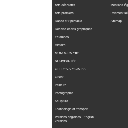
Arts décoratifs
Mentions lég
Arts premiers
Paiement sé
Danse et Spectacle
Sitemap
Dessins et arts graphiques
Estampes
Histoire
MONOGRAPHIE
NOUVEAUTÉS
OFFRES SPECIALES
Orient
Peinture
Photographie
Sculpture
Technologie et transport
Versions anglaises - English
versions